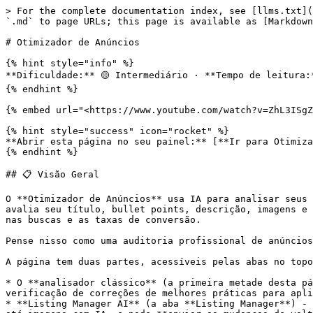
> For the complete documentation index, see [llms.txt](https://docs.sellermagnet.com/llms.txt). Markdown versions of documentation pages are available by appending `.md` to page URLs; this page is available as [Markdown](https://docs.sellermagnet.com/pt-or-guia-do-sellermagnet/ferramentas-de-venda/listing-optimizer-overview.md).

# Otimizador de Anúncios

{% hint style="info" %}
**Dificuldade:** 🟡 Intermediário · **Tempo de leitura:** \~10 min
{% endhint %}

{% embed url="<https://www.youtube.com/watch?v=ZhL3ISgZtno>" %}

{% hint style="success" icon="rocket" %}
**Abrir esta página no seu painel:** [**Ir para Otimizador de Anúncios →**](https://dashboard.sellermagnet.com/listing-optimizer)
{% endhint %}

## 📋 Visão Geral

O **Otimizador de Anúncios** usa IA para analisar seus anúncios de produtos na Amazon e fornecer uma pontuação de qualidade completa com recomendações práticas. Ele avalia seu título, bullet points, descrição, imagens e cobertura de palavras-chave, e então informa exatamente o que melhorar, e como, para aumentar a visibilidade nas buscas e as taxas de conversão.

Pense nisso como uma auditoria profissional de anúncios que roda em segundos em vez de horas.

A página tem duas partes, acessíveis pelas abas no topo:

* O **analisador clássico** (a primeira metade desta página) - cole qualquer ASIN, obtenha uma pontuação de qualidade, palavras-chave ranqueadas e uma lista de verificação de correções de melhores práticas para aplicar você mesmo no Seller Central. Ótimo para uma auditoria rápida ou para verificar um concorrente.
* **Listing Manager AI** (a aba **Listing Manager**) - uma suíte completa que pontua todo o seu catálogo, **reescreve** título, bullets, descrição, palavras-chave e até imagens com IA, e pode **enviar as mudanças de volta para o seu anúncio ao vivo na Amazon** por você. Veja [Listing Manager AI](#listing-manager-ai) abaixo.

{% hint style="warning" %}
**Disponibilidade:** O **analisador clássico** e o **Title Checker** desta página estão disponíveis para todos. As ferramentas do **Listing Manager AI** (Listing Quality, Keyword Research, A+ Content, Variations, Listing Builder, Listing Agent) são lançadas **por conta**. Enquanto a sua está pendente, você verá uma pequena **ampulheta âmbar** ao lado desses itens no menu **Listing-Manager** e uma nota "you're on the list" ao abrir um deles - nós os ativamos conta por conta, sem cobrança até você decidir mantê-los.
{% endhint %}

***

## Acessando o Otimizador de Anúncios

1. Faça login no seu painel do SellerMagnet.
2. Navegue até **Otimizador de Anúncios** no menu lateral esquerdo.
3. A página abre com um cartão de busca no topo.

***

## Analisando um Anúncio

![SellerMagnet Listing Optimizer](/files/w5nJgZaiopJfxYa9JyVP)

### Etapa 1: Selecione um Produto

Use o cartão de busca para encontrar o produto que deseja otimizar:

| Método de Entrada              | Descrição                                                                                                                 |
| ------------------------------ | ------------------------------------------------------------------------------------------------------------------------- |
| **Lista suspensa de produtos** | Pesquise seu catálogo ativo por ASIN (Amazon Standard Identification Number), SKU (Stock Keeping Unit) ou nome do produto |
| **Entrada manual de ASIN**     |