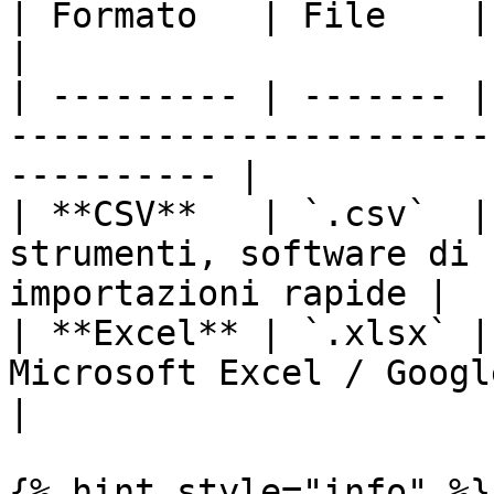
| Formato   | File    | Ideale per                                         
|

| --------- | ------- |
-----------------------
---------- |

| **CSV**   | `.csv`  |
strumenti, software di 
importazioni rapide |

| **Excel** | `.xlsx` |
Microsoft Excel / Google Shee
|

{% hint style="info" %}
