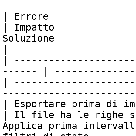
| Errore                                                 
| Impatto              
Soluzione                                                                  
|

| ---------------------
------ | --------------
| ---------------------
-----------------------
| Esportare prima di impostare i 
| Il file ha le righe s
Applica prima intervall