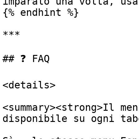
imparalo una volta, usa
{% endhint %}

***

## ❓ FAQ

<details>

<summary><strong>Il men
disponibile su ogni tab