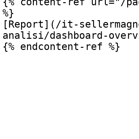
{% content-ref url="/pa
%}

[Report](/it-sellermagn
analisi/dashboard-overv