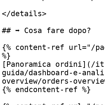
</details>

## ➡️ Cosa fare dopo?

{% content-ref url="/pa
%}

[Panoramica ordini](/it
guida/dashboard-e-anali
overview/orders-overvie
{% endcontent-ref %}
