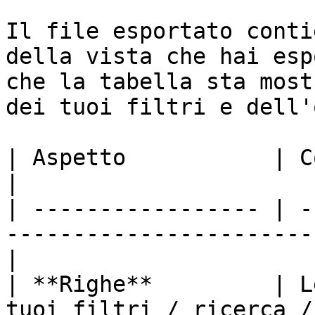
Il file esportato conti
della vista che hai esp
che la tabella sta most
dei tuoi filtri e dell'
| Aspetto           | Comportamento                               
|

| ----------------- | -
-----------------------
|

| **Righe**         | L
tuoi filtri / ricerca /