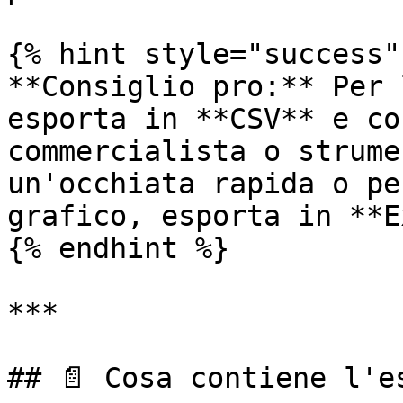
{% hint style="success"
**Consiglio pro:** Per 
esporta in **CSV** e co
commercialista o strume
un'occhiata rapida o pe
grafico, esporta in **E
{% endhint %}

***

## 📄 Cosa contiene l'es