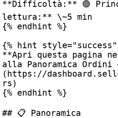
**Difficoltà:** 🟢 Prin
lettura:** \~5 min

{% endhint %}

{% hint style="success"
**Apri questa pagina ne
alla Panoramica Ordini 
(https://dashboard.sell
rs)

{% endhint %}

## 📋 Panoramica
